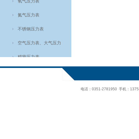
氧气压力表
氮气压力表
不锈钢压力表
空气压力表、大气压力
表、空盒气压计
精密压力表
轴向耐震压力表
氨用表
电话：
0351-2781950 手机：
137
轴向压力表
温度仪表
食品温度计